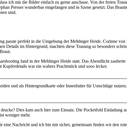
s, dass ich mir die Bilder einfach zu gerne anschaue. Von der freien Tra
tephan Presser wunderbar eingefangen und in Szene gesetzt. Das Brautm
nen sind.
g passte perfekt in die Umgebung der Mehlinger Heide. Corinne von Fr
nen Details im Hintergrund, machten diese Trauung so besonders schön.
Braut.
rshooting fand in der Mehlinger Heide statt. Das Abendlicht zauberte
t Kupferdetails war ein wahres Prachtstück und sooo lecker.
eiden und als Hintergrundkarte oder Innenfutter für Umschläge nutzen. 
er drucke? Dies kam auch hier zum Einsatz. Die Pocketfold Einladung 
ist weniger mehr.
ir eine Nachricht und ich bin mir sicher, gemeinsam finden wir den rot