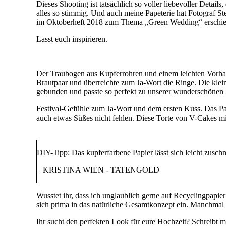
Dieses Shooting ist tatsächlich so voller liebevoller Detail
alles so stimmig. Und auch meine Papeterie hat Fotograf S
im Oktoberheft 2018 zum Thema „Green Wedding“ erschie
Lasst euch inspirieren.
Der Traubogen aus Kupferrohren und einem leichten Vorhan
Brautpaar und überreichte zum Ja-Wort die Ringe. Die klei
gebunden und passte so perfekt zu unserer wunderschönen 
Festival-Gefühle zum Ja-Wort und dem ersten Kuss. Das Paa
auch etwas Süßes nicht fehlen. Diese Torte von V-Cakes mi
DIY-Tipp: Das kupferfarbene Papier lässt sich leicht zuschn
– KRISTINA WIEN - TATENGOLD
Wusstet ihr, dass ich unglaublich gerne auf Recyclingpapi
sich prima in das natürliche Gesamtkonzept ein. Manchmal 
Ihr sucht den perfekten Look für eure Hochzeit? Schreibt m